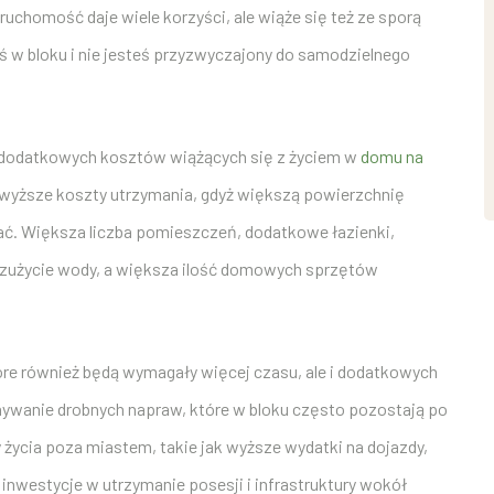
ruchomość daje wiele korzyści, ale wiąże się też ze sporą
ś w bloku i nie jesteś przyzwyczajony do samodzielnego
 dodatkowych kosztów wiążących się z życiem w
domu na
 wyższe koszty utrzymania, gdyż większą powierzchnię
ątać. Większa liczba pomieszczeń, dodatkowe łazienki,
ą zużycie wody, a większa ilość domowych sprzętów
óre również będą wymagały więcej czasu, ale i dodatkowych
nywanie drobnych napraw, które w bloku często pozostają po
 życia poza miastem, takie jak wyższe wydatki na dojazdy,
 inwestycje w utrzymanie posesji i infrastruktury wokół