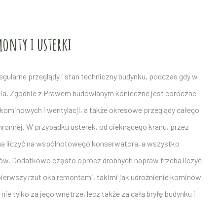
onty i usterki
gularne przeglądy i stan techniczny budynku, podczas gdy w
ia. Zgodnie z Prawem budowlanym konieczne jest coroczne
kominowych i wentylacji, a także okresowe przeglądy całego
ochronnej. W przypadku usterek, od cieknącego kranu, przez
żna liczyć na wspólnotowego konserwatora, a wszystko
ów. Dodatkowo często oprócz drobnych napraw trzeba liczyć
pierwszy rzut oka remontami, takimi jak udrożnienie kominów
e tylko za jego wnętrze, lecz także za całą bryłę budynku i