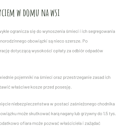
życiem w domu na wsi
kle ogranicza się do wynoszenia śmieci i ich segregowania
orodzinnego obowiązki są nieco szersze. Po
rację dotyczącą wysokości opłaty za odbiór odpadów
ednie pojemniki na śmieci oraz przestrzeganie zasad ich
stawić właściwe kosze przed posesję.
unięcie niebezpieczeństwa w postaci zaśnieżonego chodnika
bowiązku może skutkować karą nagany lub grzywny do 1,5 tys.
o dodatkowo ofiara może pozwać właściciela i zażądać