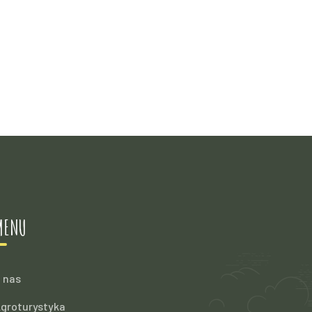
MENU
 nas
groturystyka